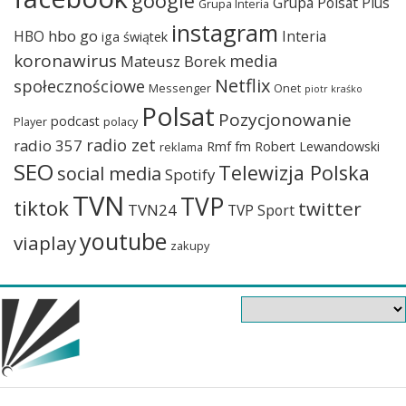
google
Grupa Polsat Plus
Grupa Interia
instagram
hbo go
HBO
Interia
iga świątek
koronawirus
media
Mateusz Borek
Netflix
społecznościowe
Messenger
Onet
piotr kraśko
Polsat
Pozycjonowanie
podcast
Player
polacy
radio zet
radio 357
Rmf fm
Robert Lewandowski
reklama
SEO
Telewizja Polska
social media
Spotify
TVN
TVP
tiktok
twitter
TVN24
TVP Sport
youtube
viaplay
zakupy