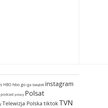
instagram
hbo go
us
HBO
iga świątek
Polsat
podcast
polacy
TVN
tiktok
Telewizja Polska
y