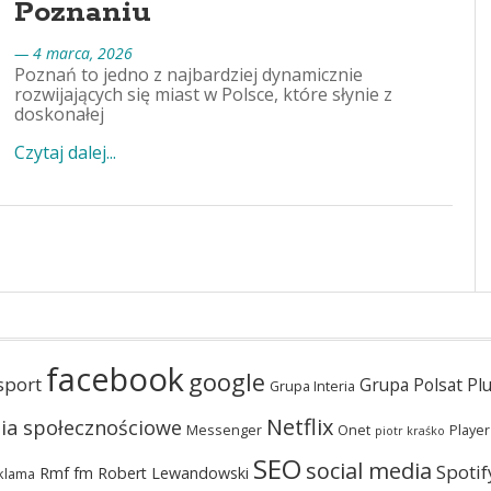
Poznaniu
— 4 marca, 2026
Poznań to jedno z najbardziej dynamicznie
rozwijających się miast w Polsce, które słynie z
doskonałej
Czytaj dalej...
facebook
google
sport
Grupa Polsat Pl
Grupa Interia
Netflix
ia społecznościowe
Messenger
Onet
Player
piotr kraśko
SEO
social media
Spotif
Rmf fm
Robert Lewandowski
klama