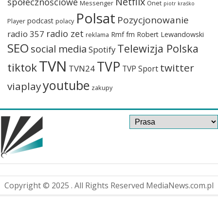
Netflix
społecznościowe
Messenger
Onet
piotr kraśko
Polsat
Pozycjonowanie
podcast
Player
polacy
radio zet
radio 357
Rmf fm
Robert Lewandowski
reklama
SEO
Telewizja Polska
social media
Spotify
TVN
TVP
tiktok
twitter
TVN24
TVP Sport
youtube
viaplay
zakupy
Copyright © 2025 . All Rights Reserved MediaNews.com.pl