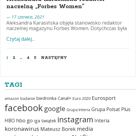
naczelną „Forbes Women”
— 17 czerwca, 2021
Aleksandra Karasińska objęła stanowisko redaktor
naczelnej magazynu Forbes Women. Dotychczas była
Czytaj dalej...
1
2
…
4
5
NASTĘPNY
TAGI
Eurosport
biedronka
Canal+
amazon
badanie
Euro 2020
facebook
google
Grupa Polsat Plus
Grupa Interia
instagram
hbo go
HBO
Interia
iga świątek
koronawirus
media
Mateusz Borek