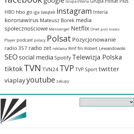
google
Grupa Polsat Plus
Grupa Interia
instagram
hbo go
HBO
Interia
iga świątek
koronawirus
media
Mateusz Borek
Netflix
społecznościowe
Messenger
Onet
piotr kraśko
Polsat
Pozycjonowanie
podcast
Player
polacy
radio zet
radio 357
Rmf fm
Robert Lewandowski
reklama
SEO
Telewizja Polska
social media
Spotify
TVN
TVP
tiktok
twitter
TVN24
TVP Sport
youtube
viaplay
zakupy