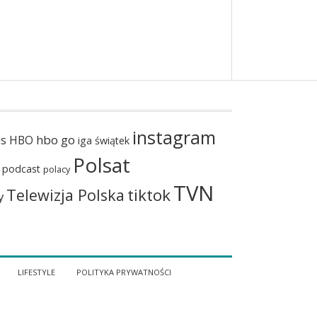
instagram
hbo go
us
HBO
iga świątek
Polsat
podcast
polacy
TVN
tiktok
Telewizja Polska
y
LIFESTYLE
POLITYKA PRYWATNOŚCI