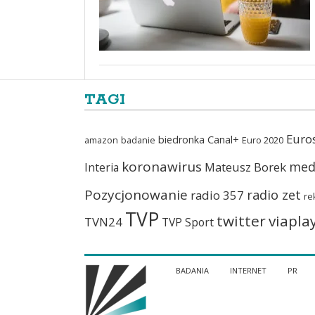
TAGI
Euro
biedronka
Canal+
amazon
badanie
Euro 2020
koronawirus
med
Mateusz Borek
Interia
Pozycjonowanie
radio zet
radio 357
re
TVP
twitter
viapla
TVN24
TVP Sport
BADANIA
INTERNET
PR