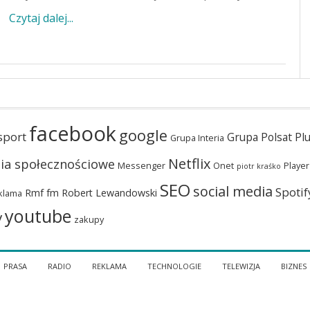
Czytaj dalej...
facebook
google
sport
Grupa Polsat Pl
Grupa Interia
Netflix
ia społecznościowe
Messenger
Onet
Player
piotr kraśko
SEO
social media
Spotif
Rmf fm
Robert Lewandowski
klama
youtube
y
zakupy
PRASA
RADIO
REKLAMA
TECHNOLOGIE
TELEWIZJA
BIZNES