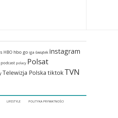
instagram
hbo go
us
HBO
iga świątek
Polsat
podcast
polacy
TVN
tiktok
Telewizja Polska
y
LIFESTYLE
POLITYKA PRYWATNOŚCI