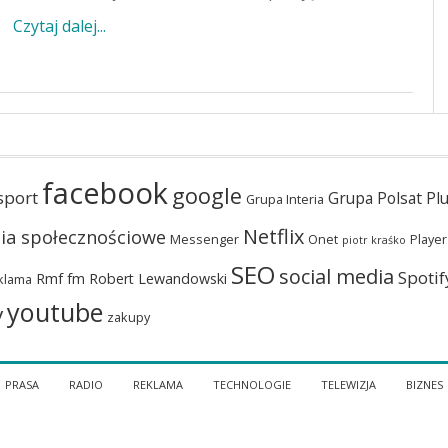
Czytaj dalej...
facebook
google
sport
Grupa Polsat Pl
Grupa Interia
Netflix
ia społecznościowe
Messenger
Onet
Player
piotr kraśko
SEO
social media
Spotif
Rmf fm
Robert Lewandowski
klama
youtube
y
zakupy
PRASA
RADIO
REKLAMA
TECHNOLOGIE
TELEWIZJA
BIZNES