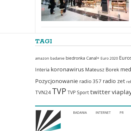
TAGI
Euro
biedronka
Canal+
amazon
badanie
Euro 2020
koronawirus
med
Mateusz Borek
Interia
Pozycjonowanie
radio zet
radio 357
re
TVP
twitter
viapla
TVN24
TVP Sport
BADANIA
INTERNET
PR