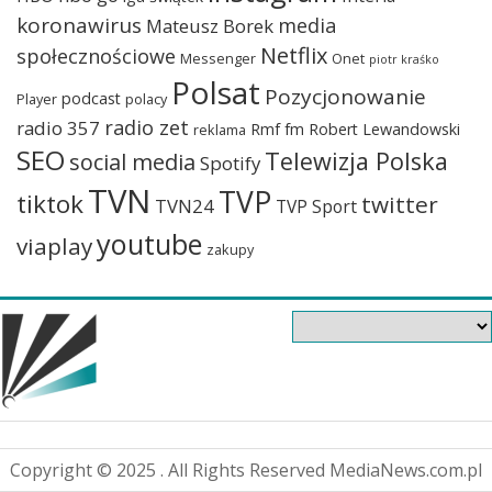
koronawirus
media
Mateusz Borek
Netflix
społecznościowe
Messenger
Onet
piotr kraśko
Polsat
Pozycjonowanie
podcast
Player
polacy
radio zet
radio 357
Rmf fm
Robert Lewandowski
reklama
SEO
Telewizja Polska
social media
Spotify
TVN
TVP
tiktok
twitter
TVN24
TVP Sport
youtube
viaplay
zakupy
Copyright © 2025 . All Rights Reserved MediaNews.com.pl