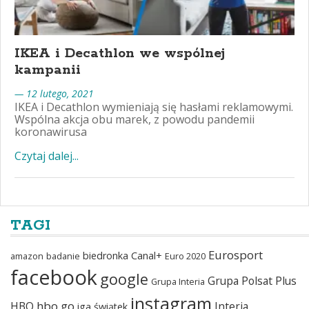
IKEA i Decathlon we wspólnej
kampanii
— 12 lutego, 2021
IKEA i Decathlon wymieniają się hasłami reklamowymi.
Wspólna akcja obu marek, z powodu pandemii
koronawirusa
Czytaj dalej...
TAGI
Eurosport
biedronka
Canal+
amazon
badanie
Euro 2020
facebook
google
Grupa Polsat Plus
Grupa Interia
instagram
hbo go
HBO
Interia
iga świątek