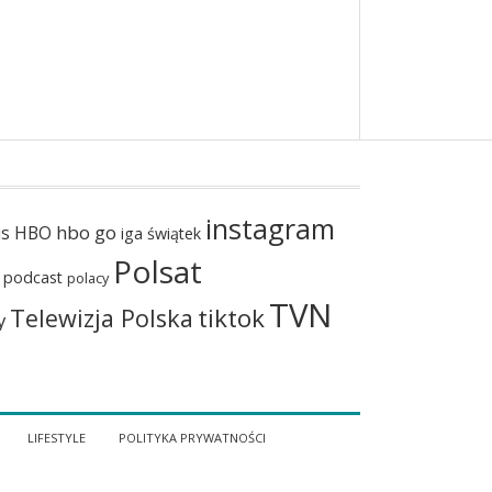
instagram
hbo go
us
HBO
iga świątek
Polsat
podcast
polacy
TVN
tiktok
Telewizja Polska
y
LIFESTYLE
POLITYKA PRYWATNOŚCI