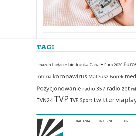
TAGI
Euro
biedronka
Canal+
amazon
badanie
Euro 2020
koronawirus
med
Mateusz Borek
Interia
Pozycjonowanie
radio zet
radio 357
re
TVP
twitter
viapla
TVN24
TVP Sport
BADANIA
INTERNET
PR