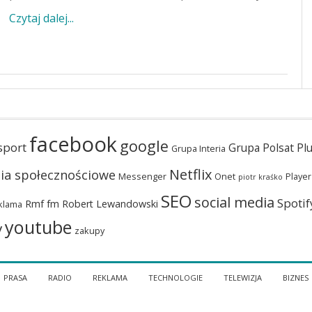
Czytaj dalej...
facebook
google
sport
Grupa Polsat Pl
Grupa Interia
Netflix
ia społecznościowe
Messenger
Onet
Player
piotr kraśko
SEO
social media
Spotif
Rmf fm
Robert Lewandowski
klama
youtube
y
zakupy
PRASA
RADIO
REKLAMA
TECHNOLOGIE
TELEWIZJA
BIZNES