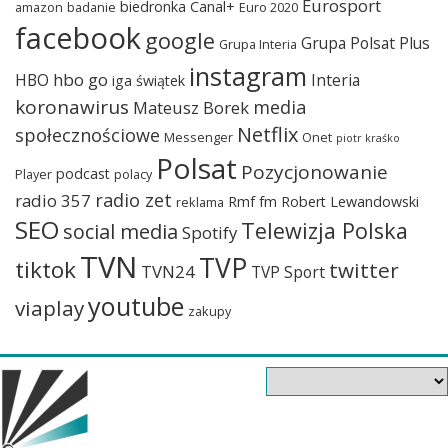
Eurosport
biedronka
Canal+
amazon
badanie
Euro 2020
facebook
google
Grupa Polsat Plus
Grupa Interia
instagram
hbo go
HBO
Interia
iga świątek
koronawirus
media
Mateusz Borek
Netflix
społecznościowe
Messenger
Onet
piotr kraśko
Polsat
Pozycjonowanie
podcast
Player
polacy
radio zet
radio 357
Rmf fm
Robert Lewandowski
reklama
SEO
Telewizja Polska
social media
Spotify
TVN
TVP
tiktok
twitter
TVN24
TVP Sport
youtube
viaplay
zakupy