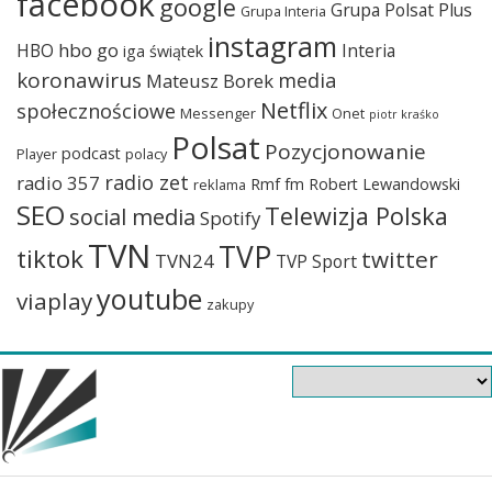
facebook
google
Grupa Polsat Plus
Grupa Interia
instagram
hbo go
HBO
Interia
iga świątek
koronawirus
media
Mateusz Borek
Netflix
społecznościowe
Messenger
Onet
piotr kraśko
Polsat
Pozycjonowanie
podcast
Player
polacy
radio zet
radio 357
Rmf fm
Robert Lewandowski
reklama
SEO
Telewizja Polska
social media
Spotify
TVN
TVP
tiktok
twitter
TVN24
TVP Sport
youtube
viaplay
zakupy