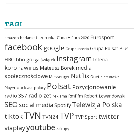
TAGI
Eurosport
biedronka
Canal+
amazon
badanie
Euro 2020
facebook
google
Grupa Polsat Plus
Grupa Interia
instagram
hbo go
HBO
Interia
iga świątek
koronawirus
media
Mateusz Borek
Netflix
społecznościowe
Messenger
Onet
piotr kraśko
Polsat
Pozycjonowanie
podcast
Player
polacy
radio zet
radio 357
Rmf fm
Robert Lewandowski
reklama
SEO
Telewizja Polska
social media
Spotify
TVN
TVP
tiktok
twitter
TVN24
TVP Sport
youtube
viaplay
zakupy