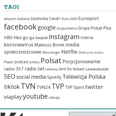
TAGI
Eurosport
biedronka
Canal+
amazon
badanie
Euro 2020
facebook
google
Grupa Polsat Plus
Grupa Interia
instagram
hbo go
HBO
Interia
iga świątek
koronawirus
media
Mateusz Borek
Netflix
społecznościowe
Messenger
Onet
piotr kraśko
Polsat
Pozycjonowanie
podcast
Player
polacy
radio zet
radio 357
Rmf fm
Robert Lewandowski
reklama
SEO
Telewizja Polska
social media
Spotify
TVN
TVP
tiktok
twitter
TVN24
TVP Sport
youtube
viaplay
zakupy