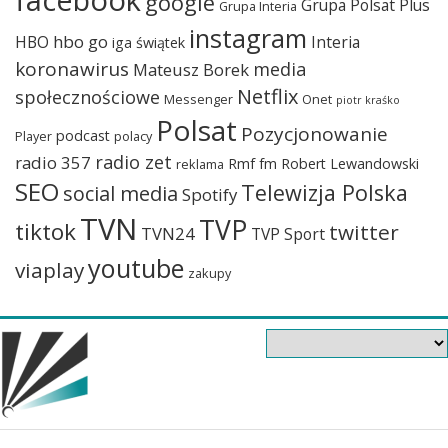
google
Grupa Polsat Plus
Grupa Interia
instagram
hbo go
HBO
Interia
iga świątek
koronawirus
media
Mateusz Borek
Netflix
społecznościowe
Messenger
Onet
piotr kraśko
Polsat
Pozycjonowanie
podcast
Player
polacy
radio zet
radio 357
Rmf fm
Robert Lewandowski
reklama
SEO
Telewizja Polska
social media
Spotify
TVN
TVP
tiktok
twitter
TVN24
TVP Sport
youtube
viaplay
zakupy