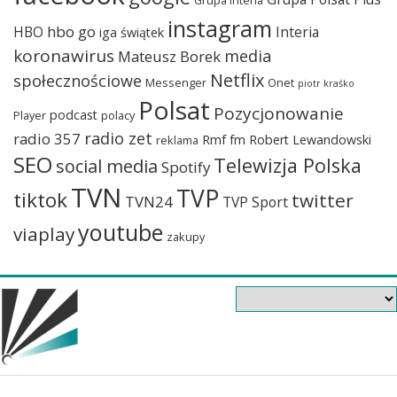
Grupa Interia
instagram
hbo go
HBO
Interia
iga świątek
koronawirus
media
Mateusz Borek
Netflix
społecznościowe
Messenger
Onet
piotr kraśko
Polsat
Pozycjonowanie
podcast
Player
polacy
radio zet
radio 357
Rmf fm
Robert Lewandowski
reklama
SEO
Telewizja Polska
social media
Spotify
TVN
TVP
tiktok
twitter
TVN24
TVP Sport
youtube
viaplay
zakupy