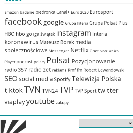
Eurosport
biedronka
Canal+
amazon
badanie
Euro 2020
facebook
google
Grupa Polsat Plus
Grupa Interia
instagram
hbo go
HBO
Interia
iga świątek
koronawirus
media
Mateusz Borek
Netflix
społecznościowe
Messenger
Onet
piotr kraśko
Polsat
Pozycjonowanie
podcast
Player
polacy
radio zet
radio 357
Rmf fm
Robert Lewandowski
reklama
SEO
Telewizja Polska
social media
Spotify
TVN
TVP
tiktok
twitter
TVN24
TVP Sport
youtube
viaplay
zakupy