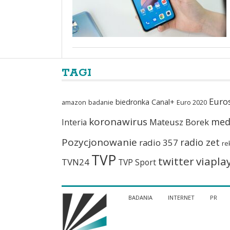
TAGI
Euro
biedronka
Canal+
amazon
badanie
Euro 2020
koronawirus
med
Mateusz Borek
Interia
Pozycjonowanie
radio zet
radio 357
re
TVP
twitter
viapla
TVN24
TVP Sport
BADANIA
INTERNET
PR