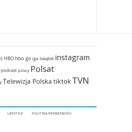
instagram
hbo go
us
HBO
iga świątek
Polsat
podcast
polacy
TVN
tiktok
Telewizja Polska
y
LIFESTYLE
POLITYKA PRYWATNOŚCI