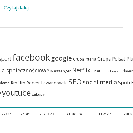
Czytaj dalej...
facebook
google
sport
Grupa Polsat Pl
Grupa Interia
Netflix
ia społecznościowe
Messenger
Onet
Player
piotr kraśko
SEO
social media
Spotif
Rmf fm
Robert Lewandowski
klama
youtube
y
zakupy
PRASA
RADIO
REKLAMA
TECHNOLOGIE
TELEWIZJA
BIZNES