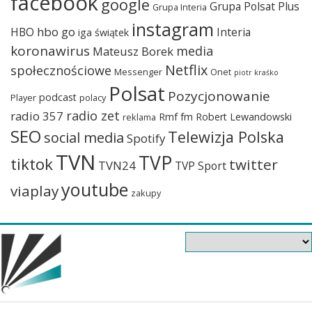
facebook
google
Grupa Polsat Plus
Grupa Interia
instagram
hbo go
HBO
Interia
iga świątek
koronawirus
media
Mateusz Borek
Netflix
społecznościowe
Messenger
Onet
piotr kraśko
Polsat
Pozycjonowanie
podcast
Player
polacy
radio zet
radio 357
Rmf fm
Robert Lewandowski
reklama
SEO
Telewizja Polska
social media
Spotify
TVN
TVP
tiktok
twitter
TVN24
TVP Sport
youtube
viaplay
zakupy