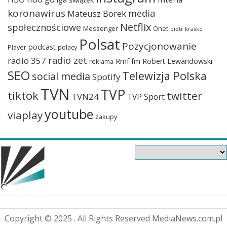
koronawirus
media
Mateusz Borek
Netflix
społecznościowe
Messenger
Onet
piotr kraśko
Polsat
Pozycjonowanie
podcast
Player
polacy
radio zet
radio 357
Rmf fm
Robert Lewandowski
reklama
SEO
Telewizja Polska
social media
Spotify
TVN
TVP
tiktok
twitter
TVN24
TVP Sport
youtube
viaplay
zakupy
Copyright © 2025 . All Rights Reserved MediaNews.com.pl