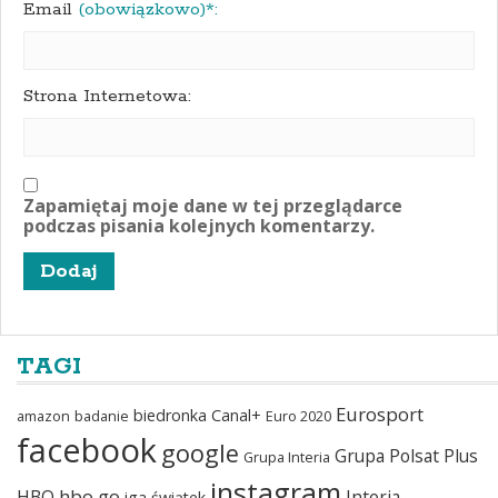
Email
(obowiązkowo)*:
Strona Internetowa:
Zapamiętaj moje dane w tej przeglądarce
podczas pisania kolejnych komentarzy.
TAGI
Eurosport
biedronka
Canal+
amazon
badanie
Euro 2020
facebook
google
Grupa Polsat Plus
Grupa Interia
instagram
hbo go
HBO
Interia
iga świątek