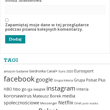
Strona Internetowa:
Zapamiętaj moje dane w tej przeglądarce
podczas pisania kolejnych komentarzy.
TAGI
Eurosport
biedronka
Canal+
amazon
badanie
Euro 2020
facebook
google
Grupa Polsat Plus
Grupa Interia
instagram
hbo go
HBO
Interia
iga świątek
koronawirus
media
Mateusz Borek
Netflix
społecznościowe
Messenger
Onet
piotr kraśko