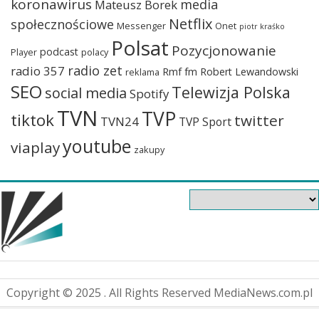
koronawirus
media
Mateusz Borek
Netflix
społecznościowe
Messenger
Onet
piotr kraśko
Polsat
Pozycjonowanie
podcast
Player
polacy
radio zet
radio 357
Rmf fm
Robert Lewandowski
reklama
SEO
Telewizja Polska
social media
Spotify
TVN
TVP
tiktok
twitter
TVN24
TVP Sport
youtube
viaplay
zakupy
Copyright © 2025 . All Rights Reserved MediaNews.com.pl