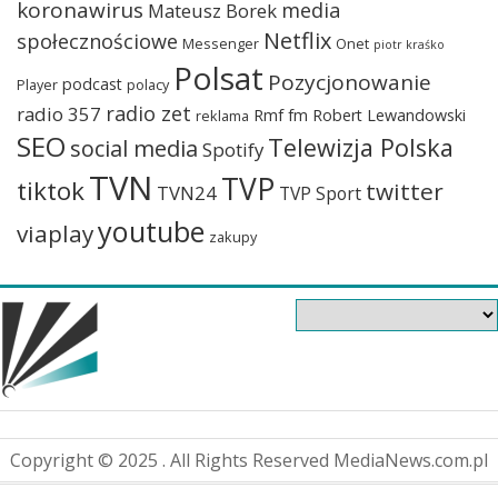
koronawirus
media
Mateusz Borek
Netflix
społecznościowe
Messenger
Onet
piotr kraśko
Polsat
Pozycjonowanie
podcast
Player
polacy
radio zet
radio 357
Rmf fm
Robert Lewandowski
reklama
SEO
Telewizja Polska
social media
Spotify
TVN
TVP
tiktok
twitter
TVN24
TVP Sport
youtube
viaplay
zakupy
Copyright © 2025 . All Rights Reserved MediaNews.com.pl