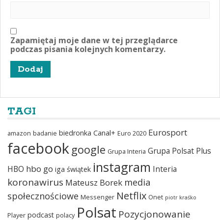
Zapamiętaj moje dane w tej przeglądarce
podczas pisania kolejnych komentarzy.
TAGI
Eurosport
biedronka
Canal+
amazon
badanie
Euro 2020
facebook
google
Grupa Polsat Plus
Grupa Interia
instagram
hbo go
HBO
Interia
iga świątek
koronawirus
media
Mateusz Borek
Netflix
społecznościowe
Messenger
Onet
piotr kraśko
Polsat
Pozycjonowanie
podcast
Player
polacy