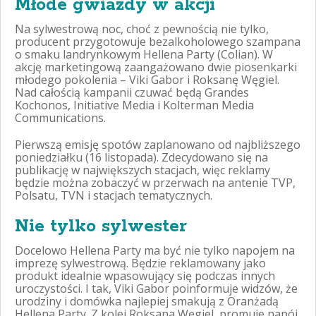
Młode gwiazdy w akcji
Na sylwestrową noc, choć z pewnością nie tylko,
producent przygotowuje bezalkoholowego szampana
o smaku landrynkowym Hellena Party (Colian). W
akcję marketingową zaangażowano dwie piosenkarki
młodego pokolenia – Viki Gabor i Roksanę Węgiel.
Nad całością kampanii czuwać będą Grandes
Kochonos, Initiative Media i Kolterman Media
Communications.
Pierwszą emisję spotów zaplanowano od najbliższego
poniedziałku (16 listopada). Zdecydowano się na
publikację w największych stacjach, więc reklamy
będzie można zobaczyć w przerwach na antenie TVP,
Polsatu, TVN i stacjach tematycznych.
Nie tylko sylwester
Docelowo Hellena Party ma być nie tylko napojem na
imprezę sylwestrową. Będzie reklamowany jako
produkt idealnie wpasowujący się podczas innych
uroczystości. I tak, Viki Gabor poinformuje widzów, że
urodziny i domówka najlepiej smakują z Oranżadą
Hellena Party. Z kolei Roksana Węgiel, promuje napój