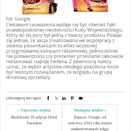
fot. Google
Ciekawym zauważenia wydaje się być również fakt
prawdopodobnej nieobecności Kuby Wojewódzkiego,
który do tej pory był jedną z twarzy produktu. Podaje
się jednak, że akcja zrealizowana we współpracy z
obiema piosenkarkami to efekt wcześniej
przygotowanej kampanii reklamowej. Jednocześnie
nie potwierdzono czy prezenter przestanie całkowicie
reklamować napoje Hellena. Z pewnością należy
uznać, że wybór artystów młodego pokolenia może
być lepszym rozwiązaniem, ze względu na grupę
docelową sprzedaży.
Udostępnij ten wpis:
« Poprzedni artykuł
Następny artykuł »
Nadchodzi III edycja Hotel
Zdjęcia Google: od
Paradise
czerwca 2021 roku koniec
nielimitowanych zdjęć