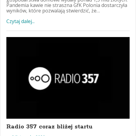
Pandemia kawie nie straszna GfK Polonia dostarczyła
wyników, które pozwalają stwierdzić, że…
Czytaj dalej...
Radio 357 coraz bliżej startu