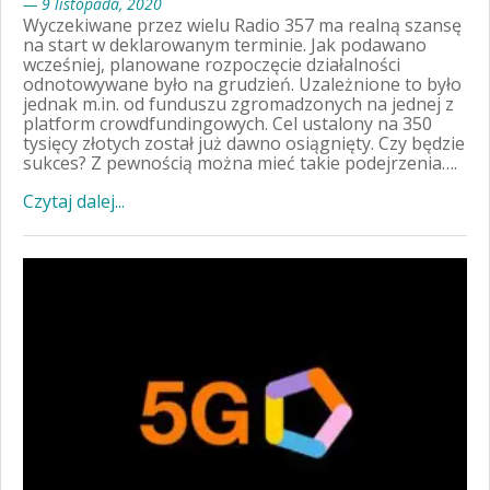
— 9 listopada, 2020
Wyczekiwane przez wielu Radio 357 ma realną szansę
na start w deklarowanym terminie. Jak podawano
wcześniej, planowane rozpoczęcie działalności
odnotowywane było na grudzień. Uzależnione to było
jednak m.in. od funduszu zgromadzonych na jednej z
platform crowdfundingowych. Cel ustalony na 350
tysięcy złotych został już dawno osiągnięty. Czy będzie
sukces? Z pewnością można mieć takie podejrzenia….
Czytaj dalej...