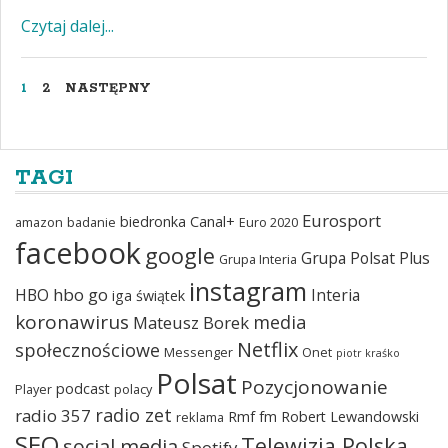
Czytaj dalej...
1
2
NASTĘPNY
TAGI
Eurosport
biedronka
Canal+
amazon
badanie
Euro 2020
facebook
google
Grupa Polsat Plus
Grupa Interia
instagram
hbo go
HBO
Interia
iga świątek
koronawirus
media
Mateusz Borek
Netflix
społecznościowe
Messenger
Onet
piotr kraśko
Polsat
Pozycjonowanie
podcast
Player
polacy
radio zet
radio 357
Rmf fm
Robert Lewandowski
reklama
SEO
Telewizja Polska
social media
Spotify