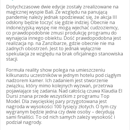
Dotychczasowe dwie edycje zostały zrealizowane na
magicznej wyspie Bali. Ze względu na panującą
pandemię należy jednak spodziewać się, że akcja III
odsłony będzie toczyć się gdzie indziej. Obecnie na
indonezyjską wyspę nie mogą wjechać cudzoziemcy,
co prawdopodobnie zmusi produkcję programu do
wynajęcia innego obiektu. Dość prawdopodobna jest
realizacja np. na Zanzibarze, gdzie obecnie nie ma
żadnych obostrzeń. Jest to jednak wyłącznie
spekulacja ze względu na brak oficjalnego stanowiska
stacji.
Formuła reality show polega na umieszczeniu
kilkunastu uczestników w jednym hotelu pod ciągłym
nadzorem kamer. Ich zadaniem jest stworzenie
związku, który mimo kolejnych wyzwań, przetrwa
pojawiające się zadania. Nad całością czuwa Klaudia El
Dursi znana przede wszystkim z programu Top
Model. Dla zwycięskiej pary przygotowana jest
nagroda w wysokości 100 tysięcy złotych. O tym czy
wygranym będzie jedna czy dwie osoby – decydują
sami finaliści. To od nich samych zależy wysokość i
podział nagrody.