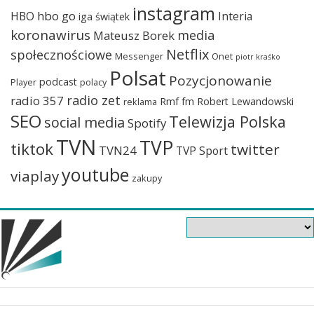
instagram
hbo go
HBO
Interia
iga świątek
koronawirus
media
Mateusz Borek
Netflix
społecznościowe
Messenger
Onet
piotr kraśko
Polsat
Pozycjonowanie
podcast
Player
polacy
radio zet
radio 357
Rmf fm
Robert Lewandowski
reklama
SEO
Telewizja Polska
social media
Spotify
TVN
TVP
tiktok
twitter
TVN24
TVP Sport
youtube
viaplay
zakupy