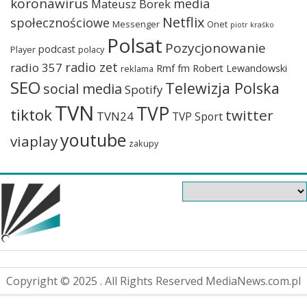
koronawirus
media
Mateusz Borek
Netflix
społecznościowe
Messenger
Onet
piotr kraśko
Polsat
Pozycjonowanie
podcast
Player
polacy
radio zet
radio 357
Rmf fm
Robert Lewandowski
reklama
SEO
Telewizja Polska
social media
Spotify
TVN
TVP
tiktok
twitter
TVN24
TVP Sport
youtube
viaplay
zakupy
Copyright © 2025 . All Rights Reserved MediaNews.com.pl