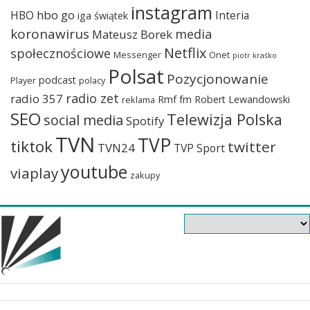
instagram
hbo go
HBO
Interia
iga świątek
koronawirus
media
Mateusz Borek
Netflix
społecznościowe
Messenger
Onet
piotr kraśko
Polsat
Pozycjonowanie
podcast
Player
polacy
radio zet
radio 357
Rmf fm
Robert Lewandowski
reklama
SEO
Telewizja Polska
social media
Spotify
TVN
TVP
tiktok
twitter
TVN24
TVP Sport
youtube
viaplay
zakupy