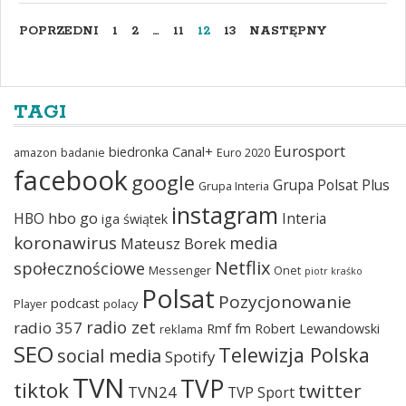
POPRZEDNI
1
2
…
11
12
13
NASTĘPNY
TAGI
Eurosport
biedronka
Canal+
amazon
badanie
Euro 2020
facebook
google
Grupa Polsat Plus
Grupa Interia
instagram
hbo go
HBO
Interia
iga świątek
koronawirus
media
Mateusz Borek
Netflix
społecznościowe
Messenger
Onet
piotr kraśko
Polsat
Pozycjonowanie
podcast
Player
polacy
radio zet
radio 357
Rmf fm
Robert Lewandowski
reklama
SEO
Telewizja Polska
social media
Spotify
TVN
TVP
tiktok
twitter
TVN24
TVP Sport