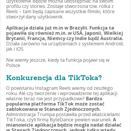
użytkownik będzie można udostępniać na swoim
profilu czy stories. Zostaje stworzona tzw. rolka z
Reels – tam będą zapisane wszystkie filmiki, które
stworzył dany użytkownik.
Aplikacja działa już m.in w Brazylii. Funkcja ta
pojawiła się również m.in. w USA, Japonii, Wielkiej
Brytanii, Francja, Niemcy czy Indie bądź Australia.
Działa zarówno na urządzeniach z systemem Android,
jak i iOS.
Nie wiemy jeszcze, kiedy ta funkcja pojawi się w
Polsce.
Konkurencja dla TikToka?
O powstaniu Instagram Reels wiemy od zeszłego
roku. Ale czy tworzenie i wprowadzenie tej aplikacji
właśnie teraz nie jest przypadkowe?
Bardzo
popularna platforma TikTok może zostać
zablokowana w Stanach Zjednoczonych.
Administracja Trumpa postawiła przed właścicielami
TikToka, czyli firmą ByteDance pewien warunek.
A
mianowicie aplikacja będzie mogła nadal działać
w Stanach Zjednoczonych, jednak tylko wtedy,