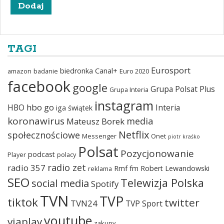
TAGI
Eurosport
biedronka
Canal+
amazon
badanie
Euro 2020
facebook
google
Grupa Polsat Plus
Grupa Interia
instagram
hbo go
HBO
Interia
iga świątek
koronawirus
media
Mateusz Borek
Netflix
społecznościowe
Messenger
Onet
piotr kraśko
Polsat
Pozycjonowanie
podcast
Player
polacy
radio zet
radio 357
Rmf fm
Robert Lewandowski
reklama
SEO
Telewizja Polska
social media
Spotify
TVN
TVP
tiktok
twitter
TVN24
TVP Sport
youtube
viaplay
zakupy