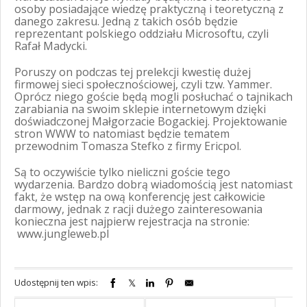
osoby posiadające wiedzę praktyczną i teoretyczną z
danego zakresu. Jedną z takich osób będzie
reprezentant polskiego oddziału Microsoftu, czyli
Rafał Madycki.
Poruszy on podczas tej prelekcji kwestię dużej
firmowej sieci społecznościowej, czyli tzw. Yammer.
Oprócz niego goście będą mogli posłuchać o tajnikach
zarabiania na swoim sklepie internetowym dzięki
doświadczonej Małgorzacie Bogackiej. Projektowanie
stron WWW to natomiast będzie tematem
przewodnim Tomasza Stefko z firmy Ericpol.
Są to oczywiście tylko nieliczni goście tego
wydarzenia. Bardzo dobrą wiadomością jest natomiast
fakt, że wstęp na ową konferencję jest całkowicie
darmowy, jednak z racji dużego zainteresowania
konieczna jest najpierw rejestracja na stronie:
www.jungleweb.pl
Udostępnij ten wpis: