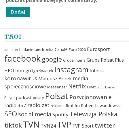
podczas pisania kolejnych komentarzy.
TAGI
Eurosport
biedronka
Canal+
amazon
badanie
Euro 2020
facebook
google
Grupa Polsat Plus
Grupa Interia
instagram
hbo go
HBO
Interia
iga świątek
koronawirus
media
Mateusz Borek
Netflix
społecznościowe
Messenger
Onet
piotr kraśko
Polsat
Pozycjonowanie
podcast
Player
polacy
radio zet
radio 357
Rmf fm
Robert Lewandowski
reklama
SEO
Telewizja Polska
social media
Spotify
TVN
TVP
tiktok
twitter
TVN24
TVP Sport