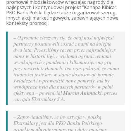
promował młodzieżowców wręczając nagrody dla
najlepszych i kontynuował projekt ”Kanapa Kibica”.
PKO Bank Polski będzie także organizował szereg
innych akcji marketingowych, zapewniających nowe
konteksty promocji.
– Ogromnie cieszymy się, że obaj nasi najwięksi
partnerzy postanowili zostać z nami na kolejne
dwa lata. Przeszliśmy razem przez najtrudniejszy
okres w historii ligi, z wieloma ograniczeniami
wynikających z pandemii i kilkumiesięczną grą
przy pustych trybunach. Ten czas pokazał, że mimo
trudności jesteśmy w stanie dostosować formułę
świadczeń i wprowadzić nowe pomysły, tak by
współpraca była dla naszych partnerów w pełni
efektywna
– powiedział
Marcin Animucki
, prezes
zarządu Ekstraklasy S.A.
–
Zapowiadaliśmy, że inwestycja w polską
Ekstraklasę jest dla PKO Banku Polskiego
projektem długoterminowym i dotrzymujemy