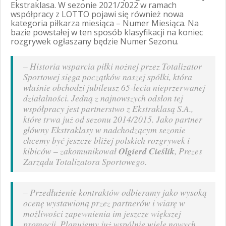
Ekstraklasa. W sezonie 2021/2022 w ramach
współpracy z LOTTO pojawi się również nowa
kategoria piłkarza miesiąca – Numer Miesiąca. Na
bazie powstałej w ten sposób klasyfikacji na koniec
rozgrywek ogłaszany będzie Numer Sezonu.
–
Historia wsparcia piłki nożnej przez Totalizator
Sportowej sięga początków naszej spółki, która
właśnie obchodzi jubileusz 65-lecia nieprzerwanej
działalności. Jedną z najnowszych odsłon tej
współpracy jest partnerstwo z Ekstraklasą S.A.,
które trwa już od sezonu 2014/2015. Jako partner
główny Ekstraklasy w nadchodzącym sezonie
chcemy być jeszcze bliżej polskich rozgrywek i
kibiców
– zakomunikował
Olgierd Cieślik
, Prezes
Zarządu Totalizatora Sportowego.
–
Przedłużenie kontraktów odbieramy jako wysoką
ocenę wystawioną przez partnerów i wiarę w
możliwości zapewnienia im jeszcze większej
promocji. Planujemy już wspólnie wiele nowych