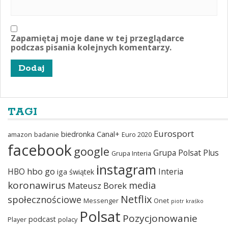
Zapamiętaj moje dane w tej przeglądarce
podczas pisania kolejnych komentarzy.
TAGI
Eurosport
biedronka
Canal+
amazon
badanie
Euro 2020
facebook
google
Grupa Polsat Plus
Grupa Interia
instagram
hbo go
HBO
Interia
iga świątek
koronawirus
media
Mateusz Borek
Netflix
społecznościowe
Messenger
Onet
piotr kraśko
Polsat
Pozycjonowanie
podcast
Player
polacy