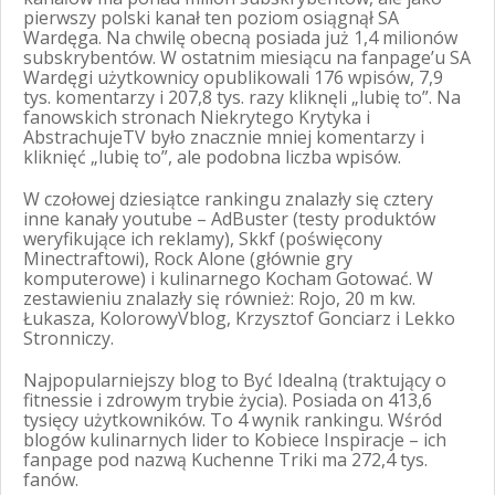
pierwszy polski kanał ten poziom osiągnął SA
Wardęga. Na chwilę obecną posiada już 1,4 milionów
subskrybentów. W ostatnim miesiącu na fanpage’u SA
Wardęgi użytkownicy opublikowali 176 wpisów, 7,9
tys. komentarzy i 207,8 tys. razy kliknęli „lubię to”. Na
fanowskich stronach Niekrytego Krytyka i
AbstrachujeTV było znacznie mniej komentarzy i
kliknięć „lubię to”, ale podobna liczba wpisów.
W czołowej dziesiątce rankingu znalazły się cztery
inne kanały youtube – AdBuster (testy produktów
weryfikujące ich reklamy), Skkf (poświęcony
Minectraftowi), Rock Alone (głównie gry
komputerowe) i kulinarnego Kocham Gotować. W
zestawieniu znalazły się również: Rojo, 20 m kw.
Łukasza, KolorowyVblog, Krzysztof Gonciarz i Lekko
Stronniczy.
Najpopularniejszy blog to Być Idealną (traktujący o
fitnessie i zdrowym trybie życia). Posiada on 413,6
tysięcy użytkowników. To 4 wynik rankingu. Wśród
blogów kulinarnych lider to Kobiece Inspiracje – ich
fanpage pod nazwą Kuchenne Triki ma 272,4 tys.
fanów.