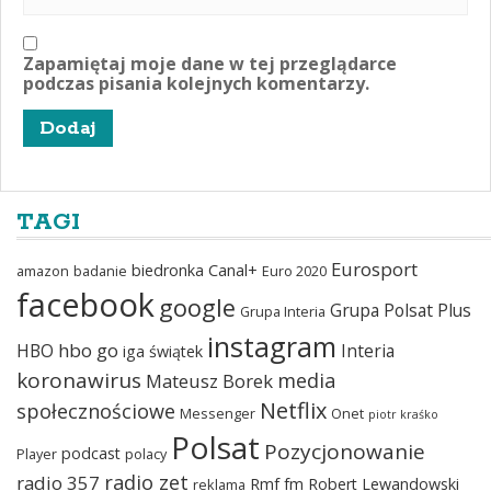
Zapamiętaj moje dane w tej przeglądarce
podczas pisania kolejnych komentarzy.
TAGI
Eurosport
biedronka
Canal+
amazon
badanie
Euro 2020
facebook
google
Grupa Polsat Plus
Grupa Interia
instagram
hbo go
HBO
Interia
iga świątek
koronawirus
media
Mateusz Borek
Netflix
społecznościowe
Messenger
Onet
piotr kraśko
Polsat
Pozycjonowanie
podcast
Player
polacy
radio zet
radio 357
Rmf fm
Robert Lewandowski
reklama