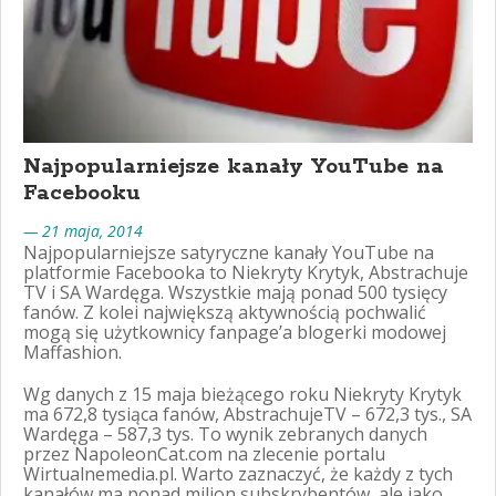
Najpopularniejsze kanały YouTube na
Facebooku
— 21 maja, 2014
Najpopularniejsze satyryczne kanały YouTube na
platformie Facebooka to Niekryty Krytyk, Abstrachuje
TV i SA Wardęga. Wszystkie mają ponad 500 tysięcy
fanów. Z kolei największą aktywnością pochwalić
mogą się użytkownicy fanpage’a blogerki modowej
Maffashion.
Wg danych z 15 maja bieżącego roku Niekryty Krytyk
ma 672,8 tysiąca fanów, AbstrachujeTV – 672,3 tys., SA
Wardęga – 587,3 tys. To wynik zebranych danych
przez NapoleonCat.com na zlecenie portalu
Wirtualnemedia.pl. Warto zaznaczyć, że każdy z tych
kanałów ma ponad milion subskrybentów, ale jako