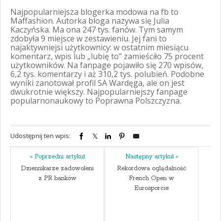
Najpopularniejsza blogerka modowa na fb to
Maffashion. Autorka bloga nazywa się Julia
Kaczyńska. Ma ona 247 tys. fanów. Tym samym
zdobyła 9 miejsce w zestawieniu. Jej fani to
najaktywniejsi użytkownicy: w ostatnim miesiącu
komentarz, wpis lub „lubię to” zamieściło 75 procent
użytkowników. Na fanpage pojawiło się 270 wpisów,
6,2 tys. komentarzy i aż 310,2 tys. polubień. Podobne
wyniki zanotował profil SA Wardęga, ale on jest
dwukrotnie większy. Najpopularniejszy fanpage
popularnonaukowy to Poprawna Polszczyzna.
Udostępnij ten wpis:
« Poprzedni artykuł
Następny artykuł »
Dziennikarze zadowoleni
Rekordowa oglądalność
z PR banków
French Open w
Eurosporcie