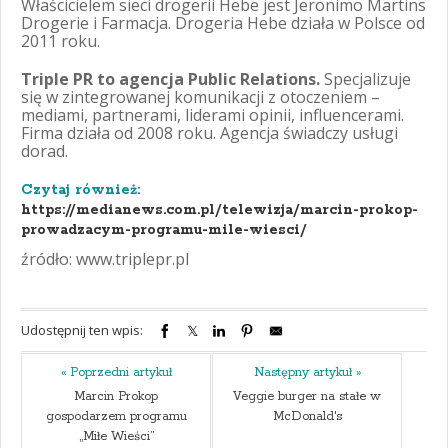
Właścicielem sieci drogerii Hebe jest Jeronimo Martins
Drogerie i Farmacja. Drogeria Hebe działa w Polsce od
2011 roku.
Triple PR to agencja Public Relations.
Specjalizuje
się w zintegrowanej komunikacji z otoczeniem –
mediami, partnerami, liderami opinii, influencerami.
Firma działa od 2008 roku. Agencja świadczy usługi
dorad.
Czytaj również:
https://medianews.com.pl/telewizja/marcin-prokop-
prowadzacym-programu-mile-wiesci/
źródło: www.triplepr.pl
Udostępnij ten wpis:
« Poprzedni artykuł
Następny artykuł »
Marcin Prokop
Veggie burger na stałe w
gospodarzem programu
McDonald's
„Miłe Wieści”