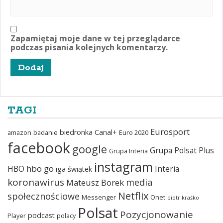
Zapamiętaj moje dane w tej przeglądarce
podczas pisania kolejnych komentarzy.
TAGI
Eurosport
biedronka
Canal+
amazon
badanie
Euro 2020
facebook
google
Grupa Polsat Plus
Grupa Interia
instagram
hbo go
HBO
Interia
iga świątek
koronawirus
media
Mateusz Borek
Netflix
społecznościowe
Messenger
Onet
piotr kraśko
Polsat
Pozycjonowanie
podcast
Player
polacy