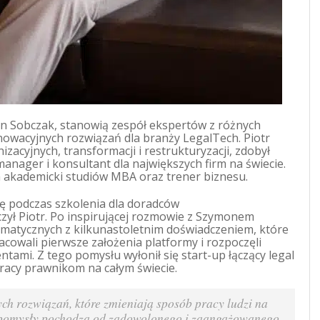
mon Sobczak, stanowią zespół ekspertów z różnych
nnowacyjnych rozwiązań dla branży LegalTech. Piotr
izacyjnych, transformacji i restrukturyzacji, zdobył
manager i konsultant dla największych firm na świecie.
a akademicki studiów MBA oraz trener biznesu.
ię podczas szkolenia dla doradców
czył Piotr. Po inspirującej rozmowie z Szymonem
matycznych z kilkunastoletnim doświadczeniem, które
cowali pierwsze założenia platformy i rozpoczęli
ntami. Z tego pomysłu wyłonił się start-up łączący legal
 pracy prawnikom na całym świecie.
ch rozwiązań, które zmieniają sposób pracy ludzi na
e pomysły pochodzą od zadowolonego i zaangażowanego