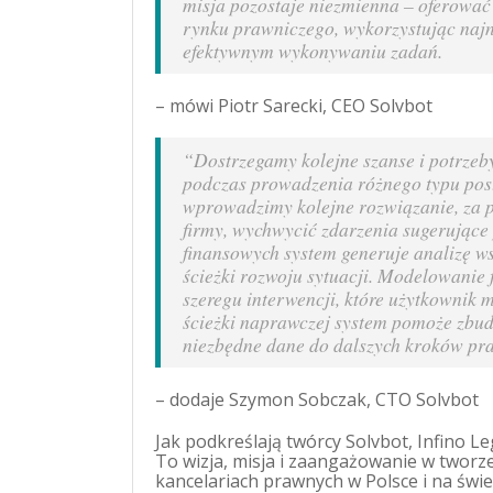
misja pozostaje niezmienna – oferować
rynku prawniczego, wykorzystując naj
efektywnym wykonywaniu zadań.
– mówi Piotr Sarecki, CEO Solvbot
“Dostrzegamy kolejne szanse i potrze
podczas prowadzenia różnego typu post
wprowadzimy kolejne rozwiązanie, za 
firmy, wychwycić zdarzenia sugerując
finansowych system generuje analizę 
ścieżki rozwoju sytuacji. Modelowanie 
szeregu interwencji, które użytkowni
ścieżki naprawczej system pomoże zbud
niezbędne dane do dalszych kroków p
– dodaje Szymon Sobczak, CTO Solvbot
Jak podkreślają twórcy Solvbot, Infino Le
To wizja, misja i zaangażowanie w tworz
kancelariach prawnych w Polsce i na świe