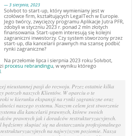
— 3 sierpnia, 2023
Solvbot to start-up, który wymieniany jest w
czołówce firm, kształtujących LegalTech w Europie.
Jego twórcy, zwycięzcy programu Aplikacje Jutra PFR,
zdobyli w styczniu 2023 r. ponad 2 mln złotych
finansowania. Start-upem interesują się kolejni
zagraniczni inwestorzy. Czy system stworzony przez
start-up, dla kancelarii prawnych ma szansę podbić
rynki zagraniczne?
Na przełomie lipca i sierpnia 2023 roku Solvbot,
zi
procesu rebrandingu
, w wyniku którego
l
.
j nieustannej pasji do rozwoju. Przez ostatnie kilka
zy potrzeb naszych Klientów. W oparciu o te
roki w kierunku ekspansji na rynki zagraniczne oraz
lności naszego systemu. Naszym celem jest stworzenie
ystemu dla kancelarii prawnych, którew swoich
dców prawnych jak i doradców restrukturyzacyjnych.
l będziemy skupiać się na dostarczaniu profesjonalnego
restrukturyzacyjnych na najwyższym poziomie. Nasza