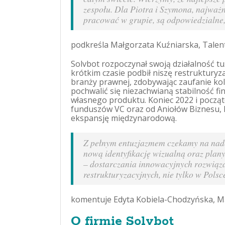
zespołu. Dla Piotra i Szymona, najważni
pracować w grupie, są odpowiedzialne, 
podkreśla Małgorzata Kuźniarska, Tale
Solvbot rozpoczynał swoją działalność 
krótkim czasie podbił niszę restrukturyza
branży prawnej, zdobywając zaufanie kole
pochwalić się niezachwianą stabilność f
własnego produktu. Koniec 2022 i począ
funduszów VC oraz od Aniołów Biznesu, 
ekspansję międzynarodową.
Z pełnym entuzjazmem czekamy na nad
nową identyfikację wizualną oraz plany
– dostarczania innowacyjnych rozwiąz
restrukturyzacyjnych, nie tylko w Polsc
komentuje Edyta Kobiela-Chodzyńska, 
O firmie Solvbot