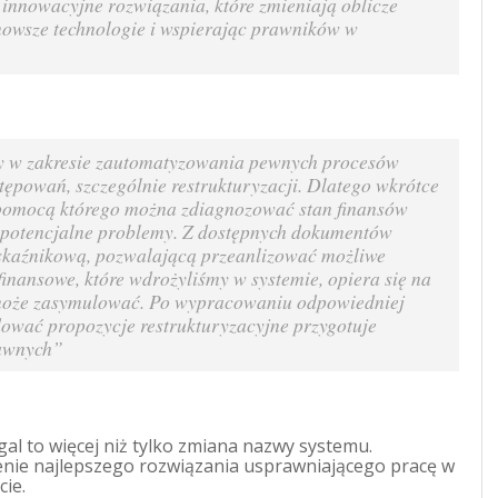
 innowacyjne rozwiązania, które zmieniają oblicze
nowsze technologie i wspierając prawników w
by w zakresie zautomatyzowania pewnych procesów
ępowań, szczególnie restrukturyzacji. Dlatego wkrótce
pomocą którego można zdiagnozować stan finansów
e potencjalne problemy. Z dostępnych dokumentów
wskaźnikową, pozwalającą przeanlizować możliwe
finansowe, które wdrożyliśmy w systemie, opiera się na
k może zasymulować. Po wypracowaniu odpowiedniej
ować propozycje restrukturyzacyjne przygotuje
rawnych”
gal to więcej niż tylko zmiana nazwy systemu.
enie najlepszego rozwiązania usprawniającego pracę w
cie.