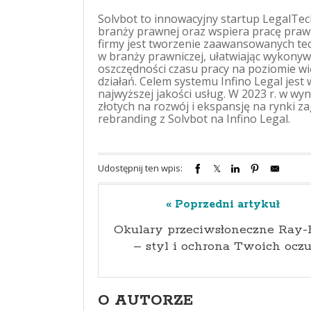
Solvbot to innowacyjny startup LegalTech
branży prawnej oraz wspiera pracę prawn
firmy jest tworzenie zaawansowanych tec
w branży prawniczej, ułatwiając wykonyw
oszczędności czasu pracy na poziomie wi
działań. Celem systemu Infino Legal jest
najwyższej jakości usług. W 2023 r. w wy
złotych na rozwój i ekspansję na rynki z
rebranding z Solvbot na Infino Legal.
Udostępnij ten wpis:
« Poprzedni artykuł
Okulary przeciwsłoneczne Ray
– styl i ochrona Twoich ocz
O AUTORZE