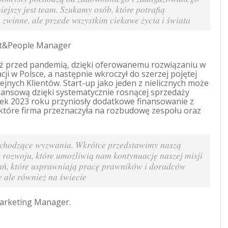
ejszy jest team. Szukamy osób, które potrafią
zwinne, ale przede wszystkim ciekawe życia i świata
nt&People Manager
tuż przed pandemią, dzięki oferowanemu rozwiązaniu w
cji w Polsce, a następnie wkroczył do szerzej pojętej
jnych Klientów. Start-up jako jeden z nielicznych może
inansową dzięki systematycznie rosnącej sprzedaży
tek 2023 roku przyniosły dodatkowe finansowanie z
które firma przeznaczyła na rozbudowę zespołu oraz
chodzące wyzwania. Wkrótce przedstawimy naszą
 rozwoju, które umożliwią nam kontynuację naszej misji
ań, które usprawniają pracę prawników i doradców
e ale również na świecie
Marketing Manager.