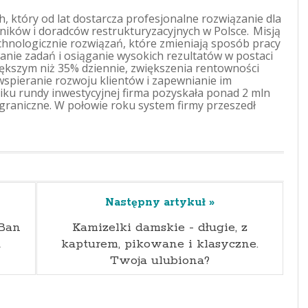
, który od lat dostarcza profesjonalne rozwiązanie dla
ików i doradców restrukturyzacyjnych w Polsce. Misją
hnologicznie rozwiązań, które zmieniają sposób pracy
anie zadań i osiąganie wysokich rezultatów w postaci
ększym niż 35% dziennie, zwiększenia rentowności
 wspieranie rozwoju klientów i zapewnianie im
niku rundy inwestycyjnej firma pozyskała ponad 2 mln
agraniczne. W połowie roku system firmy przeszedł
Następny artykuł »
-Ban
Kamizelki damskie - długie, z
u
kapturem, pikowane i klasyczne.
Twoja ulubiona?