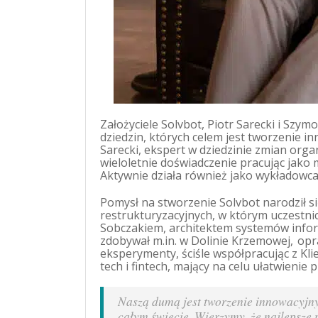
Założyciele Solvbot, Piotr Sarecki i Szy
dziedzin, których celem jest tworzenie i
Sarecki, ekspert w dziedzinie zmian organ
wieloletnie doświadczenie pracując jako 
Aktywnie działa również jako wykładowc
Pomysł na stworzenie Solvbot narodził s
restrukturyzacyjnych, w którym uczestni
Sobczakiem, architektem systemów infor
zdobywał m.in. w Dolinie Krzemowej, opra
eksperymenty, ściśle współpracując z Klie
tech i fintech, mający na celu ułatwienie
Naszą dumą jest tworzenie innowacyjny
całym świecie. Wierzymy, że najlepsz