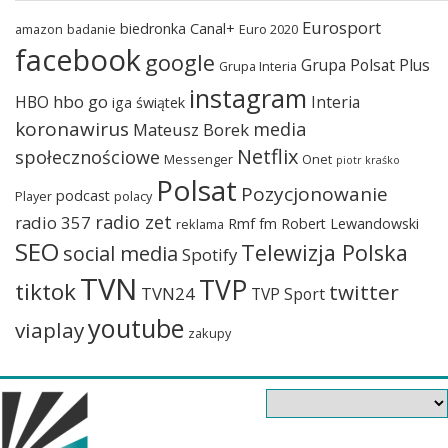
Eurosport
biedronka
Canal+
amazon
badanie
Euro 2020
facebook
google
Grupa Polsat Plus
Grupa Interia
instagram
hbo go
HBO
Interia
iga świątek
koronawirus
media
Mateusz Borek
Netflix
społecznościowe
Messenger
Onet
piotr kraśko
Polsat
Pozycjonowanie
podcast
Player
polacy
radio zet
radio 357
Rmf fm
Robert Lewandowski
reklama
SEO
Telewizja Polska
social media
Spotify
TVN
TVP
tiktok
twitter
TVN24
TVP Sport
youtube
viaplay
zakupy