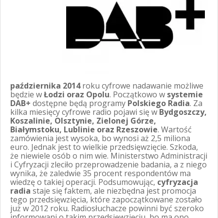
października 2014
roku cyfrowe nadawanie możliwe
będzie w
Łodzi oraz Opolu
. Początkowo w
systemie
DAB+
dostępne będą programy
Polskiego Radia
. Za
kilka miesięcy cyfrowe radio pojawi się w
Bydgoszczy,
Koszalinie, Olsztynie, Zielonej Górze,
Białymstoku, Lublinie oraz Rzeszowie
. Wartość
zamówienia jest wysoka, bo wynosi aż 2,5 miliona
euro. Jednak jest to wielkie przedsięwzięcie. Szkoda,
że niewiele osób o nim wie. Ministerstwo Administracji
i Cyfryzacji zleciło przeprowadzenie badania, a z niego
wynika, że zaledwie 35 procent respondentów ma
wiedzę o takiej operacji. Podsumowując,
cyfryzacja
radia
staje się faktem, ale niezbędna jest promocja
tego przedsięwzięcia, które zapoczątkowane zostało
już w 2012 roku. Radiosłuchacze powinni być szeroko
informowani o takim przedsięwzięciu, bo ma ono