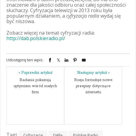
znaczenie dla jakości odbioru oraz całej społeczności
słuchaczy. Cyfryzacja telewizji w 2013 roku była
popularnym działaniem, a
cyfryzacja radia
wydaj się
być niszowa.
Zobacz więcej na temat cyfryzacji radia:
http://dab.polskieradio.pl/
Udostępnij ten wpis:
« Poprzedni artykuł
Następny artykuł »
Badania pokazują
Rosja formułuje nowe
optymizm wśród małych
przepisy dotyczące
firm
internetu
Tagi:
Cyfryzacja
DAB+
Polskie Radio