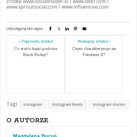
źródła: www.socialinsider.io / www.later.com /
www.sproutsocial.com / www.influencive.com
Udostępnij ten wpis:
« Poprzedni artykuł
Następny artykuł »
Co warto kupić podczas
Czym charakteryzuje się
Black Friday?
Pokolenie Z?
Tagi:
instagram
Instagram Reels
instagram stories
O AUTORZE
Magdalena Bocoń