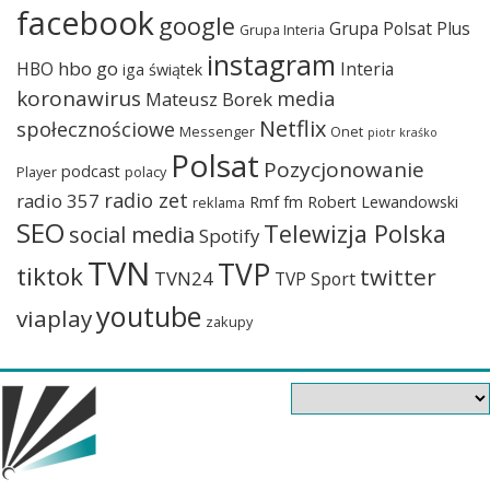
facebook
google
Grupa Polsat Plus
Grupa Interia
instagram
hbo go
HBO
Interia
iga świątek
koronawirus
media
Mateusz Borek
Netflix
społecznościowe
Messenger
Onet
piotr kraśko
Polsat
Pozycjonowanie
podcast
Player
polacy
radio zet
radio 357
Rmf fm
Robert Lewandowski
reklama
SEO
Telewizja Polska
social media
Spotify
TVN
TVP
tiktok
twitter
TVN24
TVP Sport
youtube
viaplay
zakupy