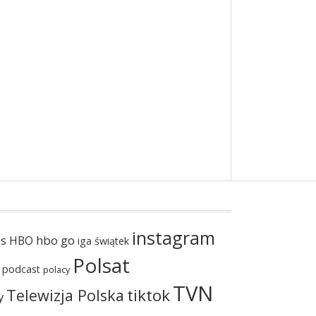
instagram
hbo go
us
HBO
iga świątek
Polsat
podcast
polacy
TVN
tiktok
Telewizja Polska
y