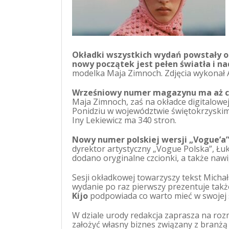
Okładki wszystkich wydań powstały o w
nowy początek jest pełen światła i nad
modelka Maja Zimnoch. Zdjęcia wykonał 
Wrześniowy numer magazynu ma aż cz
Maja Zimnoch, zaś na okładce digitalowe
Ponidziu w województwie świętokrzyski
Iny Lekiewicz ma 340 stron.
Nowy numer polskiej wersji „Vogue’a”
dyrektor artystyczny „Vogue Polska”, Ł
dodano oryginalne czcionki, a także nawi
Sesji okładkowej towarzyszy tekst Mich
wydanie po raz pierwszy prezentuje takż
Kijo
podpowiada co warto mieć w swojej 
W dziale urody redakcja zaprasza na roz
założyć własny biznes związany z branżą