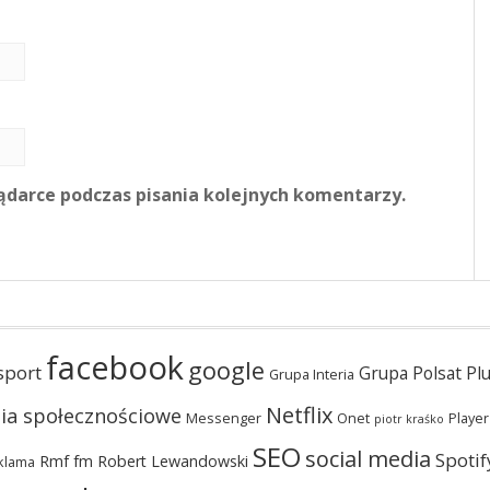
ądarce podczas pisania kolejnych komentarzy.
facebook
google
sport
Grupa Polsat Pl
Grupa Interia
Netflix
ia społecznościowe
Messenger
Onet
Player
piotr kraśko
SEO
social media
Spotif
Rmf fm
Robert Lewandowski
klama