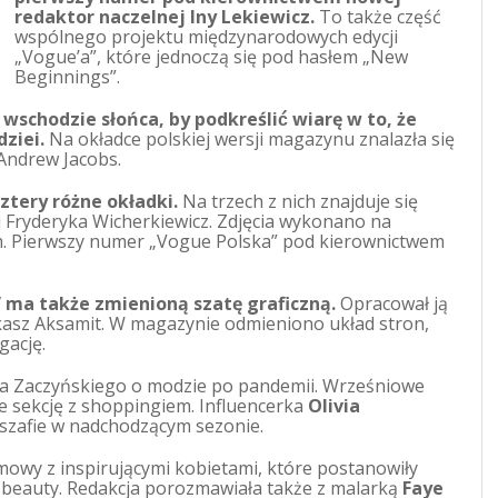
redaktor naczelnej Iny Lekiewicz.
To także część
wspólnego projektu międzynarodowych edycji
„Vogue’a”, które jednoczą się pod hasłem „New
Beginnings”.
schodzie słońca, by podkreślić́ wiarę w to, że
ziei.
Na okładce polskiej wersji magazynu znalazła się
Andrew Jacobs.
tery różne okładki.
Na trzech z nich znajduje się
j Fryderyka Wicherkiewicz. Zdjęcia wykonano na
m. Pierwszy numer „Vogue Polska” pod kierownictwem
 ma także zmienioną szatę graficzną.
Opracował ją
ukasz Aksamit. W magazynie odmieniono układ stron,
gację.
ała Zaczyńskiego o modzie po pandemii. Wrześniowe
e sekcję z shoppingiem. Influencerka
Olivia
szafie w nadchodzącym sezonie.
mowy z inspirującymi kobietami, które postanowiły
 beauty. Redakcja porozmawiała także z malarką
Faye