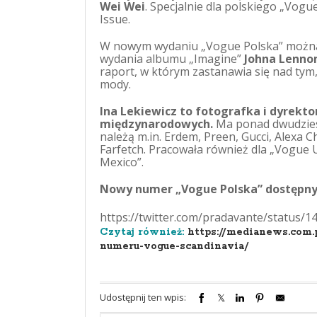
Wei Wei
. Specjalnie dla polskiego „Vog
Issue.
W nowym wydaniu „Vogue Polska” można ta
wydania albumu „Imagine”
Johna Lenno
raport, w którym zastanawia się nad tym
mody.
Ina Lekiewicz to fotografka i dyrekto
międzynarodowych.
Ma ponad dwudziest
należą m.in. Erdem, Preen, Gucci, Alexa 
Farfetch. Pracowała również dla „Vogue 
Mexico”.
Nowy numer „Vogue Polska” dostępny 
https://twitter.com/pradavante/status
Czytaj również:
https://medianews.com.
numeru-vogue-scandinavia/
Udostępnij ten wpis: