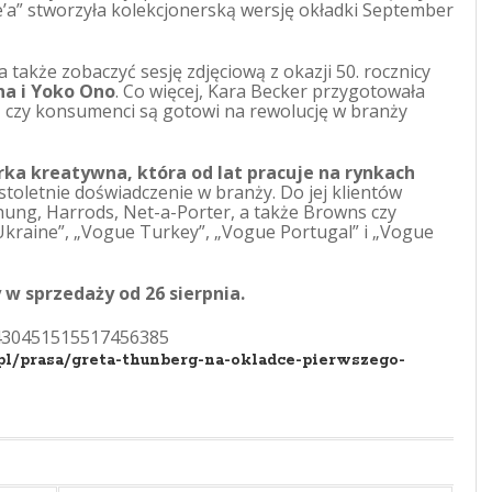
ue’a” stworzyła kolekcjonerską wersję okładki September
kże zobaczyć sesję zdjęciową z okazji 50. rocznicy
na i Yoko Ono
. Co więcej, Kara Becker przygotowała
, czy konsumenci są gotowi na rewolucję w branży
rka kreatywna, która od lat pracuje na rynkach
oletnie doświadczenie w branży. Do jej klientów
Chung, Harrods, Net-a-Porter, a także Browns czy
Ukraine”, „Vogue Turkey”, „Vogue Portugal” i „Vogue
w sprzedaży od 26 sierpnia.
/1430451515517456385
pl/prasa/greta-thunberg-na-okladce-pierwszego-