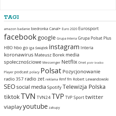
TAGI
Eurosport
biedronka
Canal+
amazon
badanie
Euro 2020
facebook
google
Grupa Polsat Plus
Grupa Interia
instagram
hbo go
HBO
Interia
iga świątek
koronawirus
media
Mateusz Borek
Netflix
społecznościowe
Messenger
Onet
piotr kraśko
Polsat
Pozycjonowanie
podcast
Player
polacy
radio zet
radio 357
Rmf fm
Robert Lewandowski
reklama
SEO
Telewizja Polska
social media
Spotify
TVN
TVP
tiktok
twitter
TVN24
TVP Sport
youtube
viaplay
zakupy