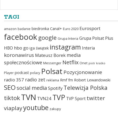
TAGI
Eurosport
biedronka
Canal+
amazon
badanie
Euro 2020
facebook
google
Grupa Polsat Plus
Grupa Interia
instagram
hbo go
HBO
Interia
iga świątek
koronawirus
media
Mateusz Borek
Netflix
społecznościowe
Messenger
Onet
piotr kraśko
Polsat
Pozycjonowanie
podcast
Player
polacy
radio zet
radio 357
Rmf fm
Robert Lewandowski
reklama
SEO
Telewizja Polska
social media
Spotify
TVN
TVP
tiktok
twitter
TVN24
TVP Sport
youtube
viaplay
zakupy