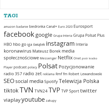
TAGI
Eurosport
biedronka
Canal+
amazon
badanie
Euro 2020
facebook
google
Grupa Polsat Plus
Grupa Interia
instagram
hbo go
HBO
Interia
iga świątek
koronawirus
media
Mateusz Borek
Netflix
społecznościowe
Messenger
Onet
piotr kraśko
Polsat
Pozycjonowanie
podcast
Player
polacy
radio zet
radio 357
Rmf fm
Robert Lewandowski
reklama
SEO
Telewizja Polska
social media
Spotify
TVN
TVP
tiktok
twitter
TVN24
TVP Sport
youtube
viaplay
zakupy