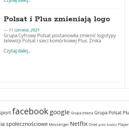
Czytaj dalej...
Polsat i Plus zmieniają logo
— 11 czerwca, 2021
Grupa Cyfrowy Polsat postanowiła zmienić logotypy
telewizji Polsat i sieci komórkowej Plus. Znika
Czytaj dalej...
facebook
google
sport
Grupa Polsat Pl
Grupa Interia
Netflix
ia społecznościowe
Messenger
Onet
Player
piotr kraśko