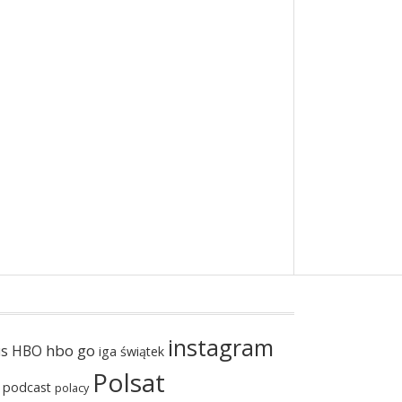
instagram
hbo go
us
HBO
iga świątek
Polsat
podcast
polacy