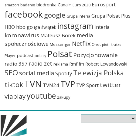
Eurosport
biedronka
Canal+
amazon
badanie
Euro 2020
facebook
google
Grupa Polsat Plus
Grupa Interia
instagram
hbo go
HBO
Interia
iga świątek
koronawirus
media
Mateusz Borek
Netflix
społecznościowe
Messenger
Onet
piotr kraśko
Polsat
Pozycjonowanie
podcast
Player
polacy
radio zet
radio 357
Rmf fm
Robert Lewandowski
reklama
SEO
Telewizja Polska
social media
Spotify
TVN
TVP
tiktok
twitter
TVN24
TVP Sport
youtube
viaplay
zakupy