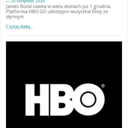
— 20 listopada, 2020
James Bond zawita w wielu domach już 1 grudnia.
Platforma HBO GO udostępni wszystkie filmy ze
słynnym
Czytaj dalej...