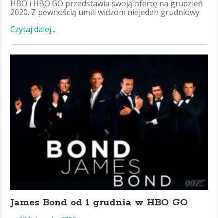
HBO i HBO GO przedstawia swoją ofertę na grudzień
2020. Z pewnością umili widzom niejeden grudniowy
Czytaj dalej...
James Bond od 1 grudnia w HBO GO