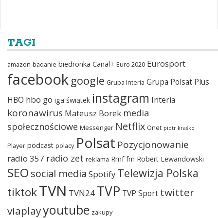
TAGI
Eurosport
biedronka
Canal+
amazon
badanie
Euro 2020
facebook
google
Grupa Polsat Plus
Grupa Interia
instagram
hbo go
HBO
Interia
iga świątek
koronawirus
media
Mateusz Borek
Netflix
społecznościowe
Messenger
Onet
piotr kraśko
Polsat
Pozycjonowanie
podcast
Player
polacy
radio zet
radio 357
Rmf fm
Robert Lewandowski
reklama
SEO
Telewizja Polska
social media
Spotify
TVN
TVP
tiktok
twitter
TVN24
TVP Sport
youtube
viaplay
zakupy