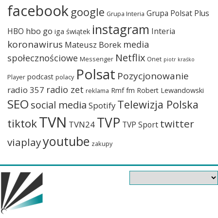
facebook
google
Grupa Polsat Plus
Grupa Interia
instagram
hbo go
HBO
Interia
iga świątek
koronawirus
media
Mateusz Borek
Netflix
społecznościowe
Messenger
Onet
piotr kraśko
Polsat
Pozycjonowanie
podcast
Player
polacy
radio zet
radio 357
Rmf fm
Robert Lewandowski
reklama
SEO
Telewizja Polska
social media
Spotify
TVN
TVP
tiktok
twitter
TVN24
TVP Sport
youtube
viaplay
zakupy