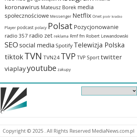
koronawirus
media
Mateusz Borek
Netflix
społecznościowe
Messenger
Onet
piotr kraśko
Polsat
Pozycjonowanie
podcast
Player
polacy
radio zet
radio 357
Rmf fm
Robert Lewandowski
reklama
SEO
Telewizja Polska
social media
Spotify
TVN
TVP
tiktok
twitter
TVN24
TVP Sport
youtube
viaplay
zakupy
Copyright © 2025 . All Rights Reserved MediaNews.com.pl