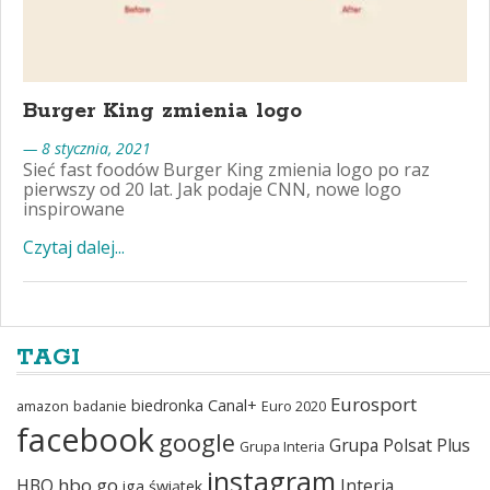
Burger King zmienia logo
— 8 stycznia, 2021
Sieć fast foodów Burger King zmienia logo po raz
pierwszy od 20 lat. Jak podaje CNN, nowe logo
inspirowane
Czytaj dalej...
TAGI
Eurosport
biedronka
Canal+
amazon
badanie
Euro 2020
facebook
google
Grupa Polsat Plus
Grupa Interia
instagram
hbo go
HBO
Interia
iga świątek