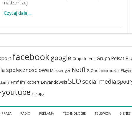
nadzorczej
Czytaj dalej...
facebook
google
sport
Grupa Polsat Pl
Grupa Interia
Netflix
ia społecznościowe
Messenger
Onet
Player
piotr kraśko
SEO
social media
Spotif
Rmf fm
Robert Lewandowski
klama
youtube
y
zakupy
PRASA
RADIO
REKLAMA
TECHNOLOGIE
TELEWIZJA
BIZNES