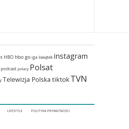
instagram
hbo go
us
HBO
iga świątek
Polsat
podcast
polacy
TVN
tiktok
Telewizja Polska
y
LIFESTYLE
POLITYKA PRYWATNOŚCI