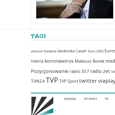
TAGI
Euro
biedronka
Canal+
amazon
badanie
Euro 2020
koronawirus
med
Mateusz Borek
Interia
Pozycjonowanie
radio zet
radio 357
re
TVP
twitter
viapla
TVN24
TVP Sport
BADANIA
INTERNET
PR