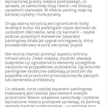
wyznaczonej granicy miejsca postojowego, co
sprawia, że samochody stoją równo i nie blokują
sąsiednich stanowisk. W efekcie parking staje się
bardziej czytelny i funkcjonalny.
Drugą ważną korzyścią jest ograniczenie liczby
drobnych kolizji. Na parkingach często dochodzi do
uszkodzeń zderzaków, lamp czy karoserii – zwykle
podczas powolnych manewrów. Separator
parkingowy działa jak sygnał ostrzegawczy, który
pozwala kierowcy w porę zatrzymać pojazd.
Nie można również pominąć aspektu ochrony
infrastruktury. Zieleń miejska, chodniki, elewacje
budynków czy ogrodzenia to elementy szczególnie
narażone na przypadkowe uszkodzenia. Ograniczniki
parkingowe skutecznie oddzielają przestrzeń dla
pojazdów od przestrzeni przeznaczonej dla pieszych
lub elementów architektury.
Co ciekawe, coraz częściej separator parkingowy
traktowany jest również jako element estetyki
przestrzeni. Równo ustawione samochody i czytelnie
wyznaczone miejsca postojowe sprawiają, że parking
wygląda bardziej profesjonalnie – szczególnie przy