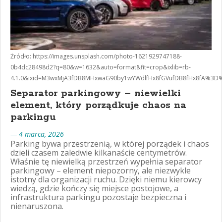
Żródło: https://images.unsplash.com/photo-1621929747188-
0b4dc28498d2?q=80&w=1632&auto=format&fit=crop&ixlib=rb-
4.1.0&ixid=M3wxMjA3fDB8MHxwaG90by1wYWdlfHx8fGVufDB8fHx8fA%3D
Separator parkingowy – niewielki
element, który porządkuje chaos na
parkingu
— 4 marca, 2026
Parking bywa przestrzenią, w której porządek i chaos
dzieli czasem zaledwie kilkanaście centymetrów.
Właśnie tę niewielką przestrzeń wypełnia separator
parkingowy – element niepozorny, ale niezwykle
istotny dla organizacji ruchu. Dzięki niemu kierowcy
wiedzą, gdzie kończy się miejsce postojowe, a
infrastruktura parkingu pozostaje bezpieczna i
nienaruszona.