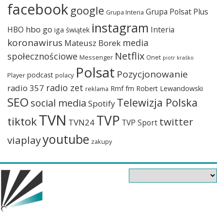
facebook
google
Grupa Polsat Plus
Grupa Interia
instagram
hbo go
HBO
Interia
iga świątek
koronawirus
media
Mateusz Borek
Netflix
społecznościowe
Messenger
Onet
piotr kraśko
Polsat
Pozycjonowanie
podcast
Player
polacy
radio zet
radio 357
Rmf fm
Robert Lewandowski
reklama
SEO
Telewizja Polska
social media
Spotify
TVN
TVP
tiktok
twitter
TVN24
TVP Sport
youtube
viaplay
zakupy