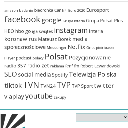
Eurosport
biedronka
Canal+
amazon
badanie
Euro 2020
facebook
google
Grupa Polsat Plus
Grupa Interia
instagram
hbo go
HBO
Interia
iga świątek
koronawirus
media
Mateusz Borek
Netflix
społecznościowe
Messenger
Onet
piotr kraśko
Polsat
Pozycjonowanie
podcast
Player
polacy
radio zet
radio 357
Rmf fm
Robert Lewandowski
reklama
SEO
Telewizja Polska
social media
Spotify
TVN
TVP
tiktok
twitter
TVN24
TVP Sport
youtube
viaplay
zakupy