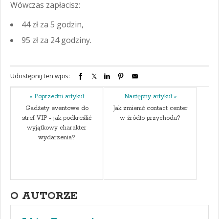
Wówczas zapłacisz:
44 zł za 5 godzin,
95 zł za 24 godziny.
Udostępnij ten wpis:
« Poprzedni artykuł
Następny artykuł »
Gadżety eventowe do
Jak zmienić contact center
stref VIP - jak podkreślić
w źródło przychodu?
wyjątkowy charakter
wydarzenia?
O AUTORZE