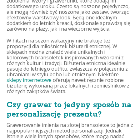
zdobienia, wzory i grawerunki, które dodają im
dodatkowego uroku. Często są noszone pojedynczo,
ale mogą również być noszone jako zestaw, tworząc
efektowny warstwowy look. Będą one idealnym
dodatkiem do letnich kreacji, doskonale sprawdzą się
zarówno na plaży, jak i na wieczorne wyjścia.
W hitach na sezon wakacyjny nie brakuje też
propozycji dla miłośniczek biżuterii etnicznej. W
sklepach można znaleźć wiele unikalnych i
kolorowych bransoletek inspirowanych wzorami z
różnych kultur i tradycji. Biżuteria etniczna idealnie
pasuje do letniego outfitu, zwłaszcza w połączeniu z
ubraniami w stylu boho lub etnicznym. Niektóre
sklepy internetowe
oferują nawet ręcznie robione
biżuterię wykonaną przez lokalnych rzemieślników z
różnych zakątków świata.
Czy grawer to jedyny sposób na
personalizację prezentu?
Grawerowanie imienia na złotej bransoletce to jedna z
najpopularniejszych metod personalizacji. Jednak
istnieje wiele innych sposobów, które mogą nadać