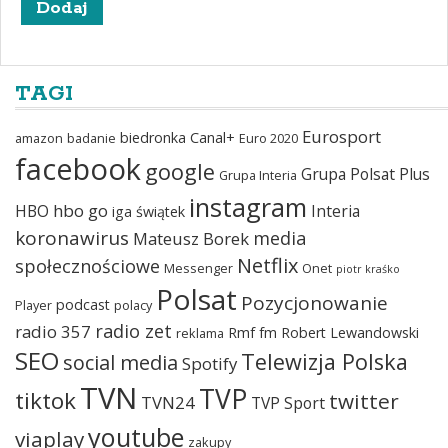
TAGI
Eurosport
biedronka
Canal+
amazon
badanie
Euro 2020
facebook
google
Grupa Polsat Plus
Grupa Interia
instagram
hbo go
HBO
Interia
iga świątek
koronawirus
media
Mateusz Borek
Netflix
społecznościowe
Messenger
Onet
piotr kraśko
Polsat
Pozycjonowanie
podcast
Player
polacy
radio zet
radio 357
Rmf fm
Robert Lewandowski
reklama
SEO
Telewizja Polska
social media
Spotify
TVN
TVP
tiktok
twitter
TVN24
TVP Sport
youtube
viaplay
zakupy