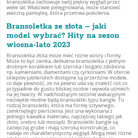
bransoletka zachowuje swój piękny wygląd przez
wiele lat. Właściwie pielęgnowana, może stanowić
wieczną pamiątkę, która przetrwa pokolenia.
Bransoletka ze złota – jaki
model wybrać? Hity na sezon
wiosna-lato 2023
Bransoletka złota może mieć różne wzory i formy.
Może to być cienka, delikatna bransoletka z jednym
drobnym koralikiem lub szeroka i bogato zdobiona
np. kamieniami, diamentami czy cyrkoniami. W ofercie
sklepów jubilerskich dostępne są przeróżne modele,
co daje pewność, ze na pewno uda się znaleźć coś co
przypadnie do gustu bliskiej osobie i wywoła uśmiech
na jej twarzy. W nadchodzącym sezonie wakacyjnym
niezwykle modne będą bransoletki typu bangle. To
rodzaj bransoletki, która ma formę sztywnego,
zamkniętego pierścienia. Jest ona wykonana z
jednego kawałka materiału, najczęściej takiego jak
złoto, srebro lub mosiądz. Bransoletki bangle są
zazwyczaj grube i mają szeroką konstrukcję, co
nadaje im charakterystyczny wygląd. Mogą mieć różne