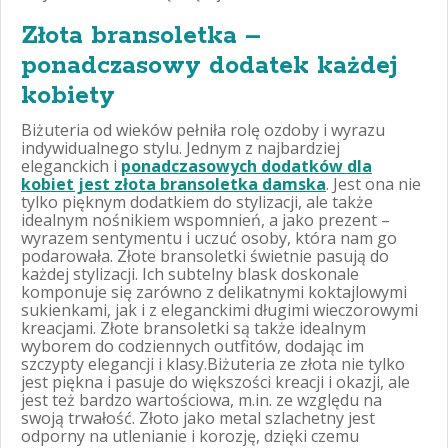
Złota bransoletka –
ponadczasowy dodatek każdej
kobiety
Biżuteria od wieków pełniła rolę ozdoby i wyrazu
indywidualnego stylu. Jednym z najbardziej
eleganckich i
ponadczasowych dodatków dla
kobiet jest złota bransoletka damska
. Jest ona nie
tylko pięknym dodatkiem do stylizacji, ale także
idealnym nośnikiem wspomnień, a jako prezent –
wyrazem sentymentu i uczuć osoby, która nam go
podarowała. Złote bransoletki świetnie pasują do
każdej stylizacji. Ich subtelny blask doskonale
komponuje się zarówno z delikatnymi koktajlowymi
sukienkami, jak i z eleganckimi długimi wieczorowymi
kreacjami. Złote bransoletki są także idealnym
wyborem do codziennych outfitów, dodając im
szczypty elegancji i klasy.Biżuteria ze złota nie tylko
jest piękna i pasuje do większości kreacji i okazji, ale
jest też bardzo wartościowa, m.in. ze względu na
swoją trwałość. Złoto jako metal szlachetny jest
odporny na utlenianie i korozję, dzięki czemu