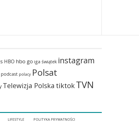
instagram
hbo go
us
HBO
iga świątek
Polsat
podcast
polacy
TVN
tiktok
Telewizja Polska
y
LIFESTYLE
POLITYKA PRYWATNOŚCI