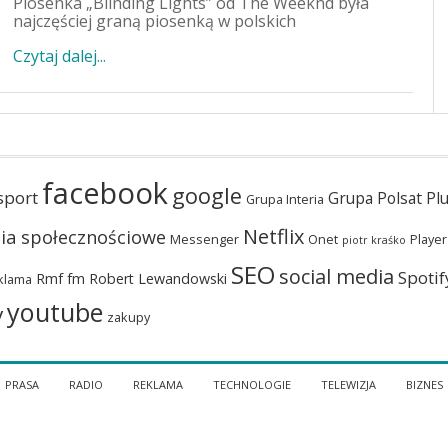
Piosenka „Blinding Lights” od The Weeknd była
najczęściej graną piosenką w polskich
Czytaj dalej...
facebook
google
sport
Grupa Polsat Pl
Grupa Interia
Netflix
ia społecznościowe
Messenger
Onet
Player
piotr kraśko
SEO
social media
Spotif
Rmf fm
Robert Lewandowski
klama
youtube
y
zakupy
PRASA
RADIO
REKLAMA
TECHNOLOGIE
TELEWIZJA
BIZNES