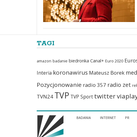
TAGI
Euro
biedronka
Canal+
amazon
badanie
Euro 2020
koronawirus
med
Mateusz Borek
Interia
Pozycjonowanie
radio zet
radio 357
re
TVP
twitter
viapla
TVN24
TVP Sport
BADANIA
INTERNET
PR